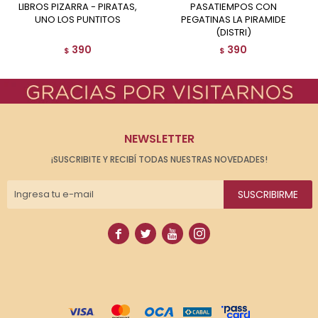
LIBROS PIZARRA - PIRATAS,
PASATIEMPOS CON
UNO LOS PUNTITOS
PEGATINAS LA PIRAMIDE
(DISTRI)
390
390
$
$
NEWSLETTER
¡SUSCRIBITE Y RECIBÍ TODAS NUESTRAS NOVEDADES!
SUSCRIBIRME



