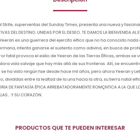
l Strife, superventas del Sunday Times, presenta una nueva y fascinan
IVAS DEL DESTINO. UNIDAS POR EL DESEO. TE DAMOS LA BIENVENIDA A
eeran es una guerrera del ejercito elfico que no ha conocido nada e
u hermana, intenta ganarse el sustento como adivina, en busca de prof
or fatal provoca el exilio de Yeeran de las Tierras Élficas, ambas se 
adora vida salvaje que hay más allá de sus fronteras. Allí, se encuent
o se ha visto ningún fae desde hace mil años, pero ahora Yeeran y Let
, divididas entre la lealtad de la una hacia la otra, su tierra natal elf
ORIA DE FANTASÍA ÉPICA ARREBATADORAMENTE ROMÇNTICA A LA QUE L
AS... Y SU CORAZÓN.
PRODUCTOS QUE TE PUEDEN INTERESAR