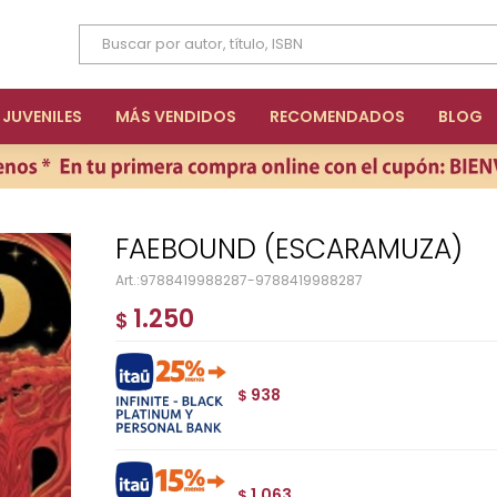
JUVENILES
MÁS VENDIDOS
RECOMENDADOS
BLOG
FAEBOUND (ESCARAMUZA)
9788419988287-9788419988287
1.250
$
938
$
1.063
$