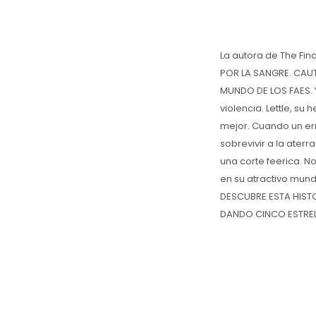
La autora de The Fina
POR LA SANGRE. CAUT
MUNDO DE LOS FAES. Y
violencia. Lettle, s
mejor. Cuando un err
sobrevivir a la aterr
una corte feerica. N
en su atractivo mundo
DESCUBRE ESTA HIST
DANDO CINCO ESTRELL