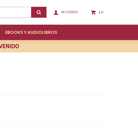
0
$
EBOOKS Y AUDIOLIBROS