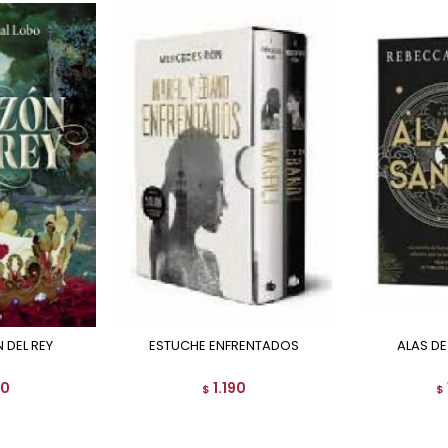
 DEL REY
ESTUCHE ENFRENTADOS
ALAS D
90
1.190
$
$