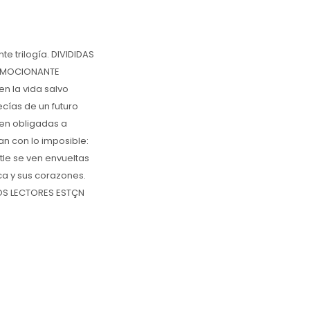
te trilogía. DIVIDIDAS
L EMOCIONANTE
n la vida salvo
ecías de un futuro
ven obligadas a
ran con lo imposible:
tle se ven envueltas
ica y sus corazones.
OS LECTORES ESTÇN