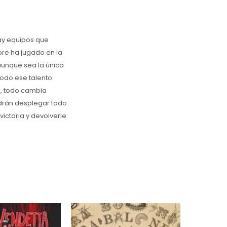
hay equipos que
pre ha jugado en la
aunque sea la única
todo ese talento
o, todo cambia
odrán desplegar todo
ictoria y devolverle