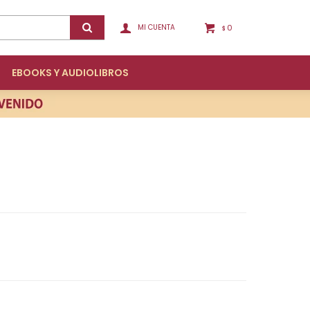
0
$
EBOOKS Y AUDIOLIBROS