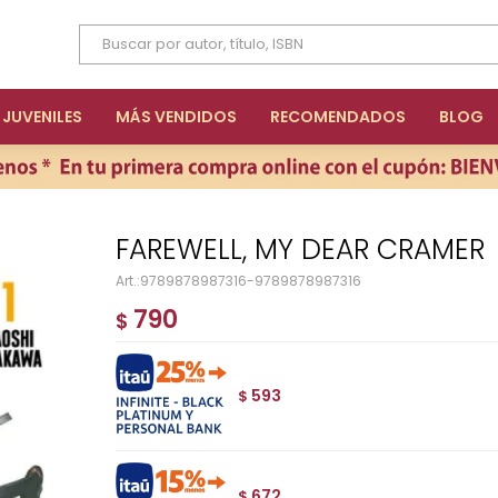
JUVENILES
MÁS VENDIDOS
RECOMENDADOS
BLOG
FAREWELL, MY DEAR CRAMER
9789878987316-9789878987316
790
$
593
$
672
$