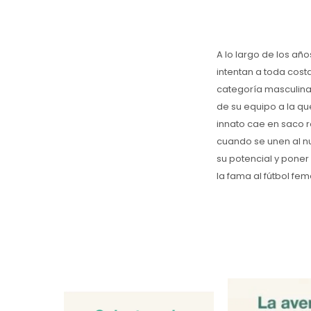
A lo largo de los añ
intentan a toda cost
categoría masculina,
de su equipo a la qu
innato cae en saco r
cuando se unen al n
su potencial y poner
la fama al fútbol fe