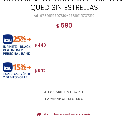
QUED SIN ESTRELLAS
9789915707310-9789915707310
590
$
443
$
502
$
Autor: MART N DUARTE
Editorial: ALFAGUARA
Métodos y costos de envío