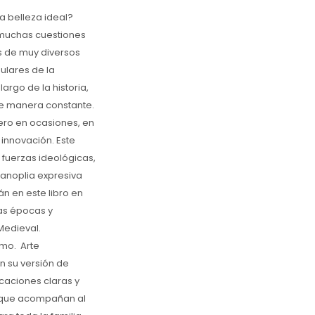
a belleza ideal?
as muchas cuestiones
as de muy diversos
gulares de la
largo de la historia,
de manera constante.
ero en ocasiones, en
 innovación. Este
 fuerzas ideológicas,
panoplia expresiva
án en este libro en
las épocas y
edieval. 
o.  Arte
n su versión de
caciones claras y
s que acompañan al