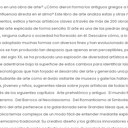
o en una obra de arte? ¿Cómo dieron forma los antiguos griegos a l
influencia directa en el alma? Este libro de arte analiza estas y otr
entos, estilos y temas artísticos claves a través de más de 200 obr
del arte explicada de forma sencilla. El arte es una de las piedras an
lo, ninguna cultura o sociedad ha florecido sin él. Descubre cómo, a lo 
an adoptado muchas formas con diversos fines y han evolucionado 
os se han producido tan despacio que apenas eran perceptibles, p
 del siglo XX, se ha producido una explosión de diversidad artística e
de adentrarse bajo la superficie de estos cambios para identificar las
y tecnológicas que han forjado el desarrollo del arte y generado una 
studiante de arte como el ávido visitante de museos y galerías hallar
, jóvenes y niños, sugerentes ideas sobre joyas artísticas de todas 
 de los siguientes capítulos:  Arte prehistórico y antiguo.  El mundo M
ismo.  Del Barroco al Neoclasicismo.  Del Romanticismo al Simbolism
bro del arte pertenece a la galardonada serie Grandes Ideas que, e
xplica temas complejos de un modo fácil de entender mediante expli
emicismo tradicional. Su creativo diseño y los gráficos innovadore