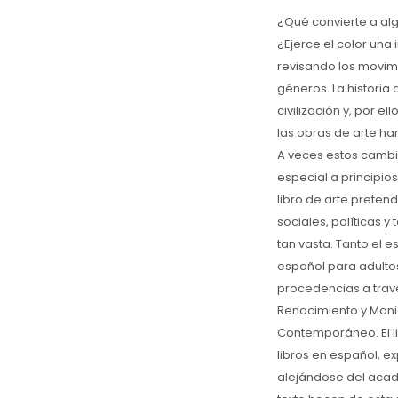
¿Qué convierte a alg
¿Ejerce el color una 
revisando los movimi
géneros. La historia 
civilización y, por el
las obras de arte h
A veces estos cambi
especial a principios
libro de arte preten
sociales, políticas 
tan vasta. Tanto el e
español para adultos
procedencias a través
Renacimiento y Manier
Contemporáneo. El li
libros en español, e
alejándose del acad