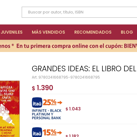
JUVENILES
MÁS VENDIDOS
RECOMENDADOS
BLOG
GRANDES IDEAS: EL LIBRO DE
9780241668795-9780241668795
1.390
$
1.043
$
1.182
$