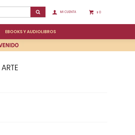
0
$
EBOOKS Y AUDIOLIBROS
L ARTE