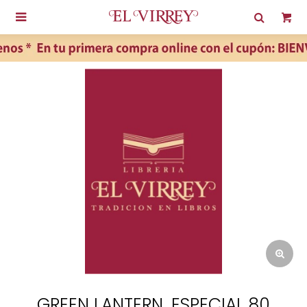

GREEN LANTERN. ESPECIAL 80