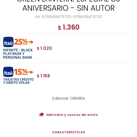
ANIVERSARIO - SIN AUTOR
9788418475733-9788418475733
1.360
$
1.020
$
1.156
$
Editorial: ORIGEN
Métodos y costos de envío
CARACTERÍSTICAS