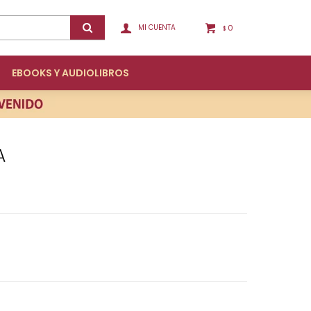
0
$
EBOOKS Y AUDIOLIBROS
A