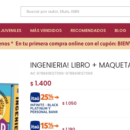
JUVENILES
MÁS VENDIDOS
RECOMENDADOS
BLOG
INGENIERIA! LIBRO + MAQUET
9788418127069-9788418127069
1.400
$
1.050
$
1.190
$