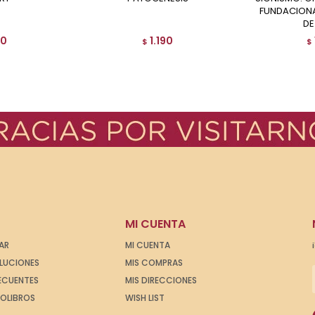
FUNDACIONA
DE
90
1.190
$
$
MI CUENTA
AR
MI CUENTA
OLUCIONES
MIS COMPRAS
ECUENTES
MIS DIRECCIONES
IOLIBROS
WISH LIST