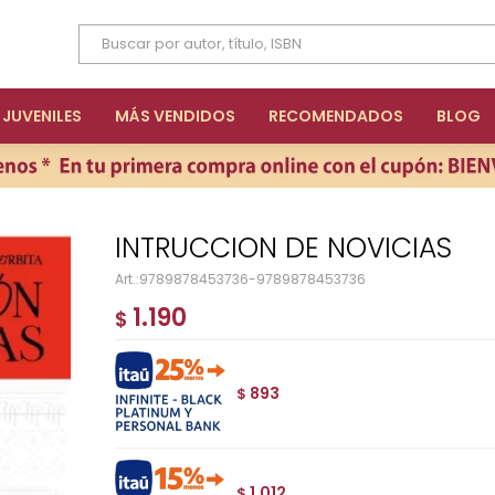
JUVENILES
MÁS VENDIDOS
RECOMENDADOS
BLOG
INTRUCCION DE NOVICIAS
9789878453736-9789878453736
1.190
$
893
$
1.012
$