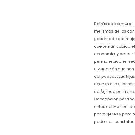
Detrás de los muros 
melismas de los cant
gobernado por mujere
que tenían cabida el 
economía, y propusi
permanecido en secre
divulgación que han 
del podcast Las hijas
acceso a los consejo
de Ágreda para estar
Concepción para sost
antes del Me Too, d
por mujeres y para m
podemos constatar q