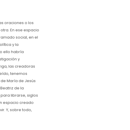
as oraciones o los
 otra. En ese espacio
ramado social, en el
lítica y la
 ello habría
stigación y
iga, las creadoras
leído, tenemos
s de María de Jesús
Beatriz de la
ara librarse, siglos
un espacio creado
r. Y, sobre todo,