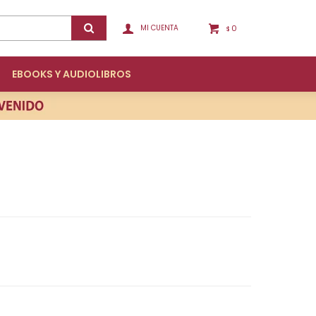
0
$
EBOOKS Y AUDIOLIBROS