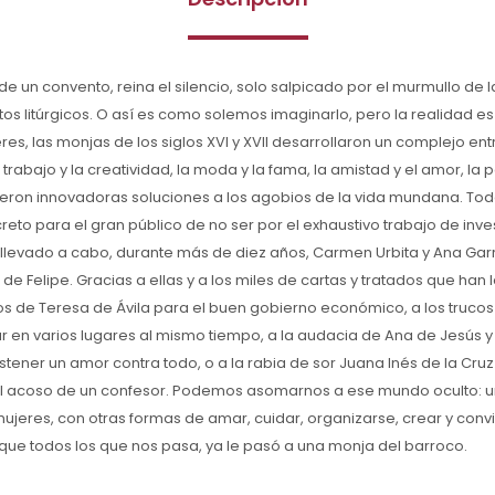
de un convento, reina el silencio, solo salpicado por el murmullo de l
os litúrgicos. O así es como solemos imaginarlo, pero la realidad es
s, las monjas de los siglos XVI y XVII desarrollaron un complejo ent
trabajo y la creatividad, la moda y la fama, la amistad y el amor, la po
eron innovadoras soluciones a los agobios de la vida mundana. Todo
to para el gran público de no ser por el exhaustivo trabajo de inve
llevado a cabo, durante más de diez años, Carmen Urbita y Ana Garr
 de Felipe. Gracias a ellas y a los miles de cartas y tratados que han 
s de Teresa de Ávila para el buen gobierno económico, a los truco
 en varios lugares al mismo tiempo, a la audacia de Ana de Jesús y 
ener un amor contra todo, o a la rabia de sor Juana Inés de la Cruz p
el acoso de un confesor. Podemos asomarnos a ese mundo oculto: 
ujeres, con otras formas de amar, cuidar, organizarse, crear y convivi
ue todos los que nos pasa, ya le pasó a una monja del barroco.