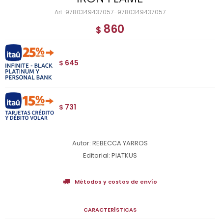
9780349437057-9780349437057
860
$
645
$
731
$
Autor: REBECCA YARROS
Editorial: PIATKUS
Métodos y costos de envío
CARACTERÍSTICAS