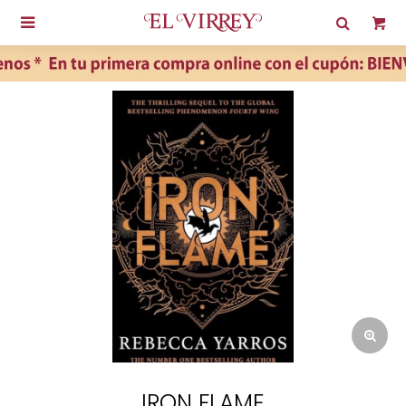

IRON FLAME