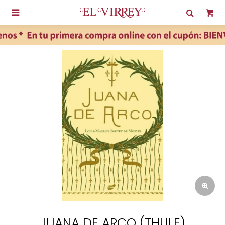

JUANA DE ARCO (THULE)