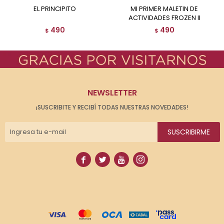
EL PRINCIPITO
MI PRIMER MALETIN DE
ACTIVIDADES FROZEN II
490
490
$
$
NEWSLETTER
¡SUSCRIBITE Y RECIBÍ TODAS NUESTRAS NOVEDADES!
SUSCRIBIRME



