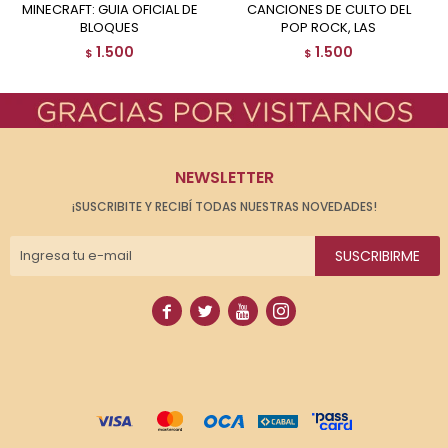
MINECRAFT: GUIA OFICIAL DE
CANCIONES DE CULTO DEL
BLOQUES
POP ROCK, LAS
1.500
1.500
$
$
NEWSLETTER
¡SUSCRIBITE Y RECIBÍ TODAS NUESTRAS NOVEDADES!
SUSCRIBIRME



