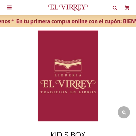

KID S BOX