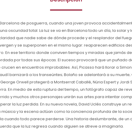
 Barcelona de posguerra, cuando una joven provoca accidentalme
a oscuridad total. La luz se va en Barcelona todo un día, la solar y la 
 claridad que nadie sabe de dónde procede y el resplandor del fueg
nvergen y se superponen en el mismo lugar: reaparecen edificios d
uro. En ese territorio donde conviven tiempos y miradas que jamás deb
dada por todas sus épocas. El suceso provocará que un puñado de e
se crucen en encuentros improbables. Así, Picasso hará llorar a Simon
 Gaudí barnizará a los transeúntes; Bolaño se adelantará a su muerte
 George Orwell protegerá a Montserrat Caballé, Núria Espert y Jordi S
erra. En medio de esta ruptura del tiempo, un fotógrafo capaz de re
rrido y muchos otros personajes unirán sus artes para intentar com
rar la luz perdida. En su nueva novela, David Uclés construye un rel
 la música y la escena actúan como la conciencia profunda de la socie
la cuando todo parece perderse. Una historia deslumbrante, de un a
erda que la luz regresa cuando alguien se atreve a imaginarla.