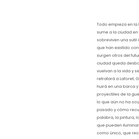
Todo empieza en la
sume a la ciudad en un
sobreviven una sutil
que han existido co
surgen otros del fut
ciudad queda desbor
vuelvan a la vida y 
retratará a Laforet;
huirá en una barca y
proyectiles de la gu
lo que aún no ha ocu
pasado y cómo recupe
palabra, la pintura,
que pueden iluminar
como único, que recu