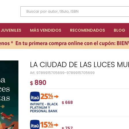
JUVENILES
MÁS VENDIDOS
RECOMENDADOS
BLOG
LA CIUDAD DE LAS LUCES MU
9789915705699-9789915705699
890
$
668
$
757
$