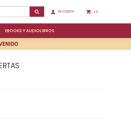
0
$
EBOOKS Y AUDIOLIBROS
ERTAS