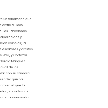
nte un fenómeno que
artificial. Solo
o. Las Barcelonas
esaparecidos y
ían coincidir, la
scritores y artistas
e Weil, y Cortázar
; García Márquez
avall de los
velar con su cámara
prender qué ha
ato en el que la
dad; son ellas las
utor tan innovador