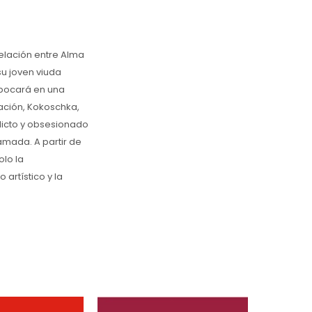
elación entre Alma
su joven viuda
mbocará en una
ación, Kokoschka,
flicto y obsesionado
mada. A partir de
olo la
artístico y la