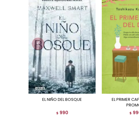
EL NIÑO DEL BOSQUE
EL PRIMER CAFE DEL DIA (
PROM
990
99
$
$