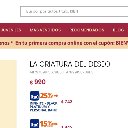
JUVENILES
MÁS VENDIDOS
RECOMENDADOS
BLOG
LA CRIATURA DEL DESEO
9789915678863-9789915678863
990
$
743
$
842
$