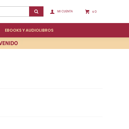
0
$
EBOOKS Y AUDIOLIBROS