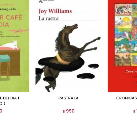
RASTRA LA
CRONICAS
O )
0
990
$
$