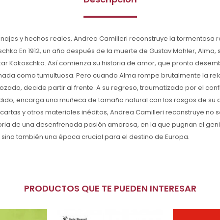
ajes y hechos reales, Andrea Camilleri reconstruye la tormentosa r
chka En 1912, un año después de la muerte de Gustav Mahler, Alma, 
skar Kokoschka. Así comienza su historia de amor, que pronto dese
nada como tumultuosa. Pero cuando Alma rompe brutalmente la rel
ozado, decide partir al frente. A su regreso, traumatizado por el con
dido, encarga una muñeca de tamaño natural con los rasgos de su a
 cartas y otros materiales inéditos, Andrea Camilleri reconstruye no s
ria de una desenfrenada pasión amorosa, en la que pugnan el genio 
sino también una época crucial para el destino de Europa.
PRODUCTOS QUE TE PUEDEN INTERESAR