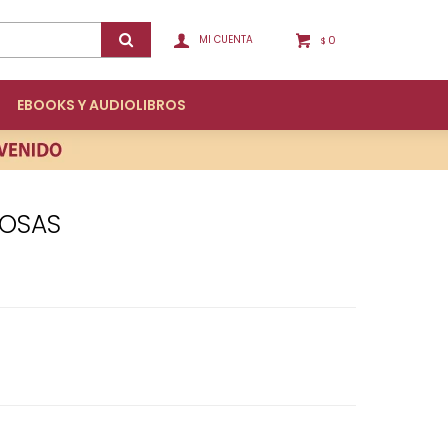
0
$
EBOOKS Y AUDIOLIBROS
POSAS