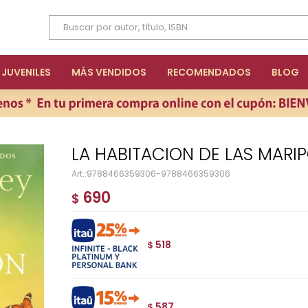
JUVENILES
MÁS VENDIDOS
RECOMENDADOS
BLOG
LA HABITACION DE LAS MARI
9788466359306-9788466359306
690
$
518
$
587
$