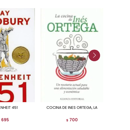
ENHEIT 451
COCINA DE INES ORTEGA, LA
DE PUNTA DEL ESTE A PUNTA DE
695
700
$
$