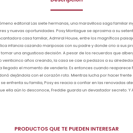
nómeno editorial Las siete hermanas, una maravillosa saga familiar in
ores y nuevas oportunidades. Posy Montague se aproxima a su sete
ncantadora casa familiar, Admiral House, entre los magníficos paisaje
dílica infancia cazando mariposas con su padre y donde crio a sus pro
tomar una angustiosa decisión. A pesar de los recuerdos que alberg
 veinticinco años creando, la casa se cae a pedazos a su alrededor
a llegado el momento de venderla. Es entonces cuando reaparece F
onó dejándola con el corazón roto. Mientras lucha por hacer frente
se enfrenta su familia, Posy es reacia a confiar en las renovadas at
que ella aún lo desconoce, Freddie guarda un devastador secreto. Y
PRODUCTOS QUE TE PUEDEN INTERESAR