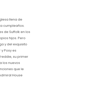
glesa llena de
nta cumpleaños.
s de Suffolk en los
pios hijos. Pero
a y del exquisito
 y Posy es
reddie, su primer
 a los nuevos
enciones que le
 Admiral House