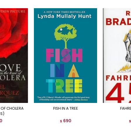
FISH IN A TREE
FAHR
ES)
0
690
$