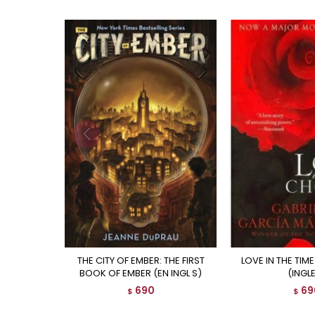
THE CITY OF EMBER: THE FIRST
LOVE IN THE TIME OF CHOLERA
BOOK OF EMBER (EN INGL S)
(INGL
690
69
$
$