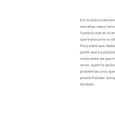
Por la autora del fe
secretos, viejos am
Todavía vive en la e
que transcurrió su i
Posy sabe que debe 
jardín que ha pasado
consciente de que h
amor, quien la aband
problemas a los que 
presta Freddie. Aun
también...