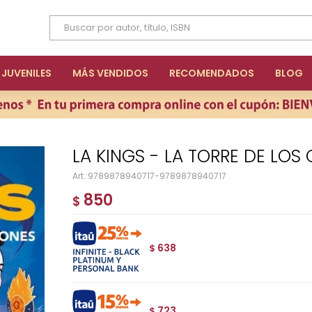
JUVENILES
MÁS VENDIDOS
RECOMENDADOS
BLOG
LA KINGS - LA TORRE DE LO
9789878940717-9789878940717
850
$
638
$
723
$