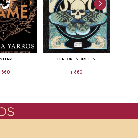
N FLAME
EL NECRONOMICON
860
860
$
$