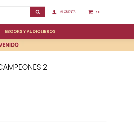
0
$
EBOOKS Y AUDIOLIBROS
S CAMPEONES 2