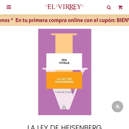

LA LEY DE HEISENBERG