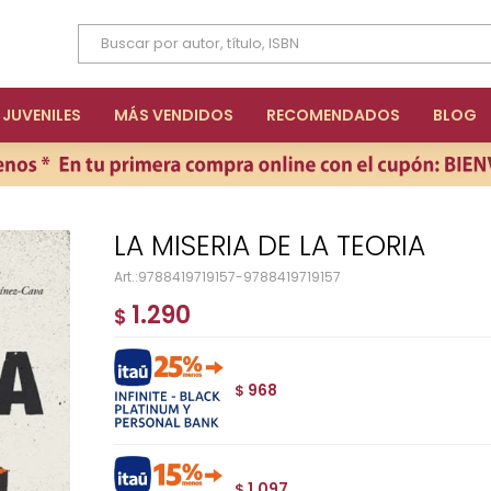
JUVENILES
MÁS VENDIDOS
RECOMENDADOS
BLOG
LA MISERIA DE LA TEORIA
9788419719157-9788419719157
1.290
$
968
$
1.097
$