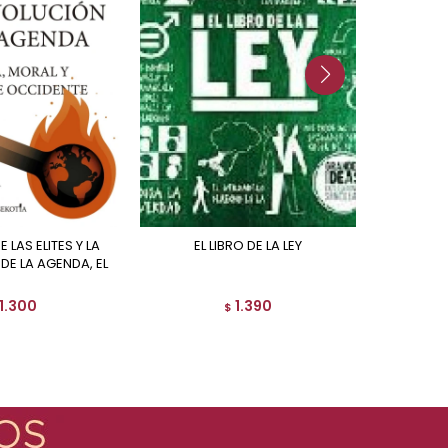
EL LIBRO DE LA LEY
QUE ES EL ANTIRRACISMO Y
DE LA AGENDA, EL
POR
AN
1.300
1.390
$