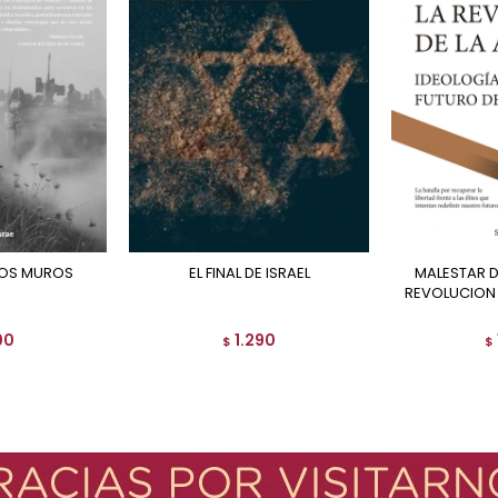
 LOS MUROS
EL FINAL DE ISRAEL
MALESTAR DE LAS ELITES Y LA
REVOLUCION 
00
1.290
$
$