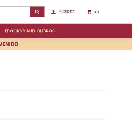
0
$
EBOOKS Y AUDIOLIBROS