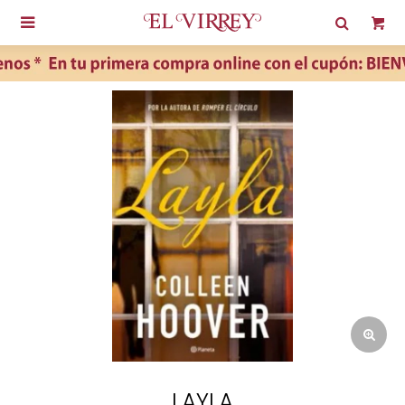

LAYLA