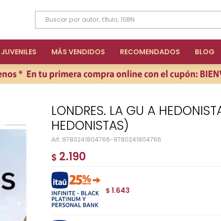
JUVENILES
MÁS VENDIDOS
RECOMENDADOS
BLOG
LONDRES. LA GU A HEDONISTA (PEQUEÑOS ATLAS
HEDONISTAS)
9780241804766-9780241804766
2.190
$
1.643
$