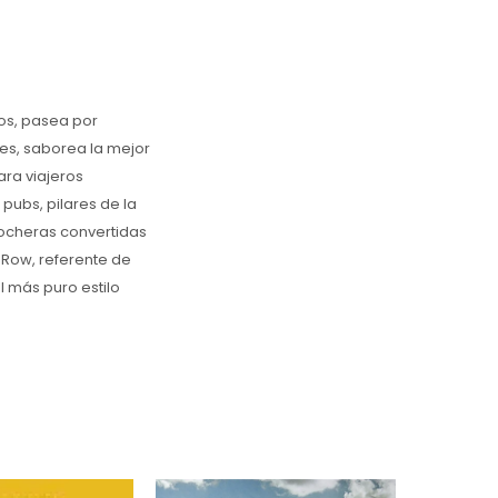
tos, pasea por
res, saborea la mejor
ara viajeros
pubs, pilares de la
cocheras convertidas
 Row, referente de
l más puro estilo