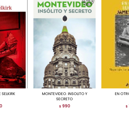
E SELKIRK
MONTEVIDEO. INSOLITO Y
EN OT
SECRETO
0
990
$
$