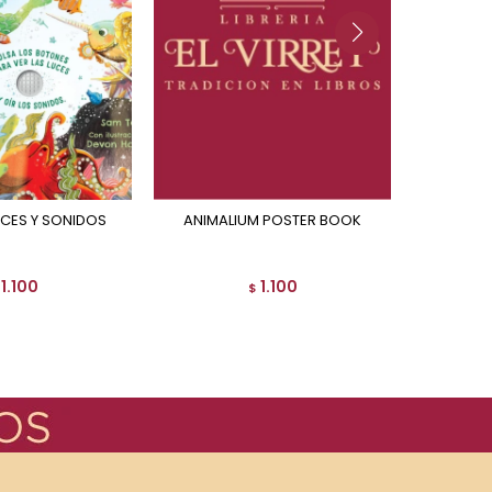
LUCES Y SONIDOS
ANIMALIUM POSTER BOOK
HISTORIAS DE LOS
INSTRU
1.100
1.100
$