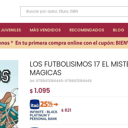
JUVENILES
MÁS VENDIDOS
RECOMENDADOS
BLOG
LOS FUTBOLISIMOS 17 EL MISTERIO DE LAS BOTAS
MAGICAS
9788413184449-9788413184449
1.095
$
821
$