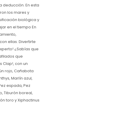
la deducción. En esta
ron los mares y
ificación biológica y
jar en el tiempo En
tamiento,
n ellas. Divertirte
experto! ¿Sabías que
afilados que
s Clap!, con un
tún rojo, Cañabota
thys, Marlín azul,
Pez espada, Pez
o, Tiburón boreal,
rón toro y Xiphactinus