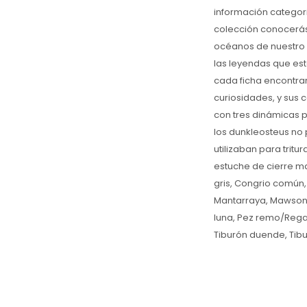
información categori
colección conocerás
océanos de nuestro p
las leyendas que est
cada ficha encontra
curiosidades, y sus 
con tres dinámicas p
los dunkleosteus no
utilizaban para trit
estuche de cierre mag
gris, Congrio común,
Mantarraya, Mawsoni
luna, Pez remo/Regale
Tiburón duende, Tibur