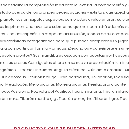
zada facilita la comprensión mediante la lectura, la comparación y 
 todo acerca de los grandes peces, actuales y extintos, que acecha
laneta, sus principales especies, cómo estas evolucionaron, su clas
os inspiraron. Una aventura submarina que nos permitirá además via
rás: Una descripción, un mapa de distribución, íconos de su compor
características categorizadas para que puedas compararlas y jugar co
ara compartir con familia y amigos. ¡Desafíalos y conviértete en un 
 poseían dientes? Sus mandíbulas estaban compuestas por huesos 
urar a sus presas Consíguelas ahora en su nueva presentación Luminia
nético. Especies incluidas: Anguila eléctrica, Atún aleta amarilla, A
 Dunkleosteus, Esturión beluga, Gran barracuda, Helicoprion, Leedsich
a, Megalodón, Mero gigante, Morena gigante, Pejelagarto gigante, 
co, Pez sierra, Pez vela del Pacífico, Tiburón ballena, Tiburón blanc
ón mako, Tiburón martillo gig., Tiburón peregrino, Tiburón tigre, Tibu
PRODUCTOS QUE TE PUEDEN INTERESAR