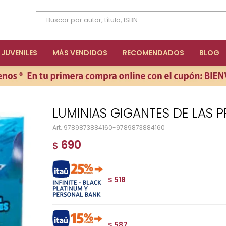
JUVENILES
MÁS VENDIDOS
RECOMENDADOS
BLOG
LUMINIAS GIGANTES DE LAS
9789873884160-9789873884160
690
$
518
$
587
$