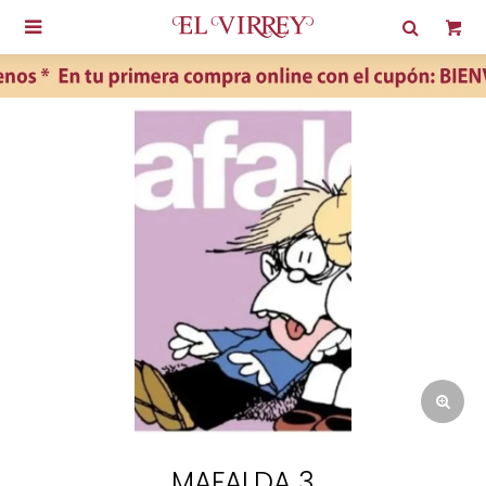

MAFALDA 3