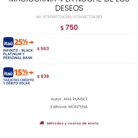
DESEOS
9791387724283-9791387724283
750
$
563
$
638
$
Autor: ANA PUNSET
Editorial: MONTENA
Métodos y costos de envío