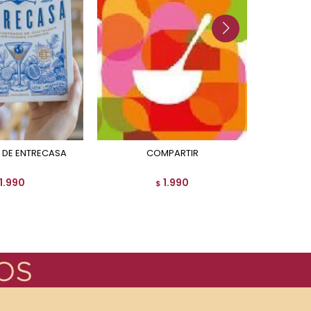
R DE ENTRECASA
COMPARTIR
EXUBERANCIA: LA VIBRANTE
COCI
1.990
1.990
$