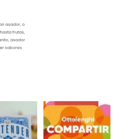
ran asador, o
hasta frutas,
nito, asador
ner sabores