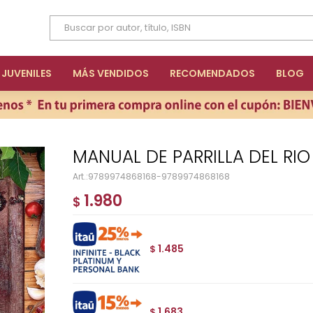
JUVENILES
MÁS VENDIDOS
RECOMENDADOS
BLOG
MANUAL DE PARRILLA DEL RIO
9789974868168-9789974868168
1.980
$
1.485
$
1.683
$