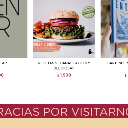
NTAR
RECETAS VEGANAS FACILES Y
BARTENDE
DELICIOSAS
00
1.900
$
$