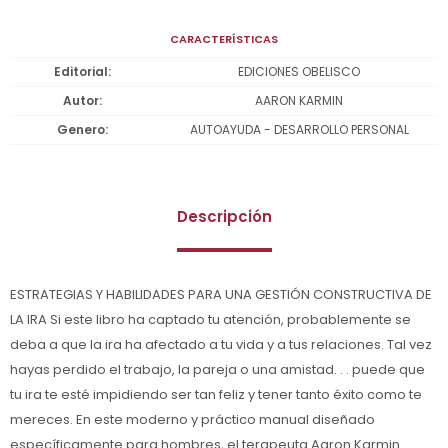
CARACTERÍSTICAS
Editorial
EDICIONES OBELISCO
Autor
AARON KARMIN
Genero
AUTOAYUDA - DESARROLLO PERSONAL
Descripción
ESTRATEGIAS Y HABILIDADES PARA UNA GESTIÓN CONSTRUCTIVA DE
LA IRA Si este libro ha captado tu atención, probablemente se
deba a que la ira ha afectado a tu vida y a tus relaciones. Tal vez
hayas perdido el trabajo, la pareja o una amistad. . . puede que
tu ira te esté impidiendo ser tan feliz y tener tanto éxito como te
mereces. En este moderno y práctico manual diseñado
específicamente para hombres, el terapeuta Aaron Karmin