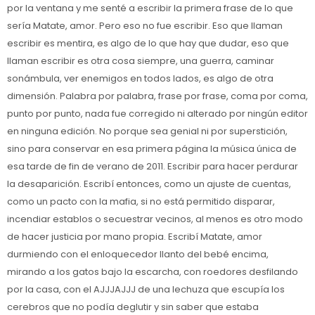
por la ventana y me senté a escribir la primera frase de lo que
sería Matate, amor. Pero eso no fue escribir. Eso que llaman
escribir es mentira, es algo de lo que hay que dudar, eso que
llaman escribir es otra cosa siempre, una guerra, caminar
sonámbula, ver enemigos en todos lados, es algo de otra
dimensión. Palabra por palabra, frase por frase, coma por coma,
punto por punto, nada fue corregido ni alterado por ningún editor
en ninguna edición. No porque sea genial ni por superstición,
sino para conservar en esa primera página la música única de
esa tarde de fin de verano de 2011. Escribir para hacer perdurar
la desaparición. Escribí entonces, como un ajuste de cuentas,
como un pacto con la mafia, si no está permitido disparar,
incendiar establos o secuestrar vecinos, al menos es otro modo
de hacer justicia por mano propia. Escribí Matate, amor
durmiendo con el enloquecedor llanto del bebé encima,
mirando a los gatos bajo la escarcha, con roedores desfilando
por la casa, con el AJJJAJJJ de una lechuza que escupía los
cerebros que no podía deglutir y sin saber que estaba