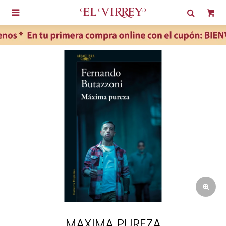

MAXIMA PUREZA