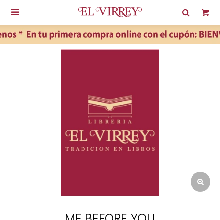

ME BEFORE YOU