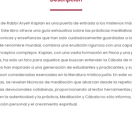
 de Rabbí Aryeh Kaplan es una puerta de entrada a los misterios má
. Este libro ofrece una guía exhaustiva sobre las prácticas meditativa
écnicas y enseñanzas que han sido cuidadosamente guardadas a lo l
 de renombre mundial, combina una erudición rigurosa con una cap
nceptos complejos. Kaplan, con una vasta formación en física y una
os, ha sido un faro para aquellos que buscan entender la Cábala de
tos han inspirado a una generación de estudiantes y practicantes, y 
son consideradas esenciales en la literatura mística judía. En este 
as, se revelan técnicas de meditación que abarcan desde la repeti
cas devocionales cotidianas, proporcionando al lector herramientas 
en la autenticidad y la práctica, Meditación y Cábala no sólo informa
ación personal y el crecimiento espiritual.