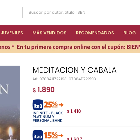
JUVENILES
MÁS VENDIDOS
RECOMENDADOS
BLOG
MEDITACION Y CABALA
9788411722193-9788411722193
1.890
$
1.418
$
1.607
$