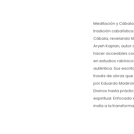
Meditación y Cábala
tradición cabalística
Cábala, revelando t
Aryeh Kaplan, autor
hacer accesibles co
en estudios rabínic
auténtica. Sus escri
través de obras que 
por Eduardo Madirol
Divinos hasta prácti
espiritual. Enfocado 
invita a la transform