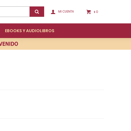
0
$
EBOOKS Y AUDIOLIBROS