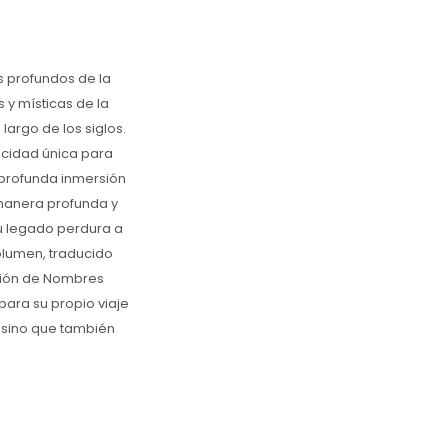
s profundos de la
s y místicas de la
argo de los siglos.
acidad única para
 profunda inmersión
 manera profunda y
su legado perdura a
volumen, traducido
ción de Nombres
para su propio viaje
, sino que también