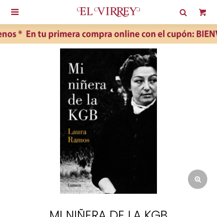

MI NIÑERA DE LA KGB