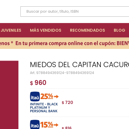
JUVENILES
MÁS VENDIDOS
RECOMENDADOS
BLOG
MIEDOS DEL CAPITAN CACUR
9788494369124-9788494369124
960
$
720
$
816
$