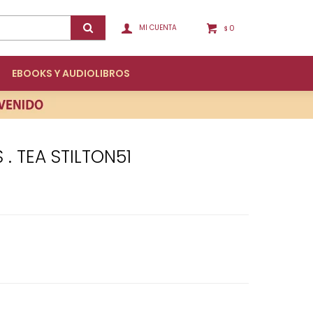
0
$
EBOOKS Y AUDIOLIBROS
 . TEA STILTON51