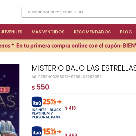
JUVENILES
MÁS VENDIDOS
RECOMENDADOS
BLOG
MISTERIO BAJO LAS ESTRELLAS
9788408298052-9788408298052
550
$
413
$
468
$