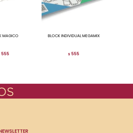
CK MAGICO
BLOCK INDIVIDUAL MEGAMIX
BUSCA Y ENCUENTRA 1001
555
555
$
$
NEWSLETTER