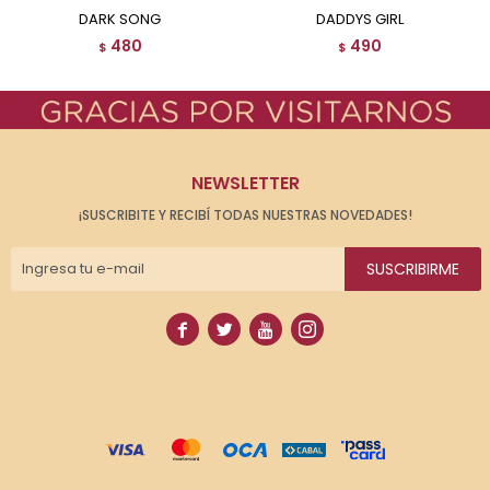
DARK SONG
DADDYS GIRL
480
490
$
$
NEWSLETTER
¡SUSCRIBITE Y RECIBÍ TODAS NUESTRAS NOVEDADES!
SUSCRIBIRME



