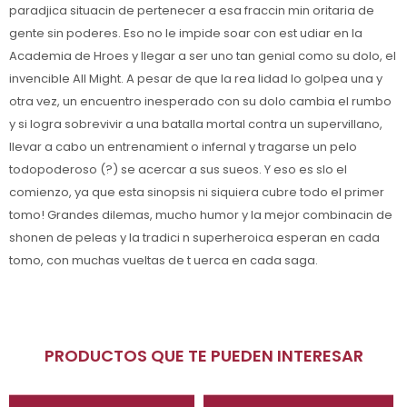
paradjica situacin de pertenecer a esa fraccin min oritaria de
gente sin poderes. Eso no le impide soar con est udiar en la
Academia de Hroes y llegar a ser uno tan genial como su dolo, el
invencible All Might. A pesar de que la rea lidad lo golpea una y
otra vez, un encuentro inesperado con su dolo cambia el rumbo
y si logra sobrevivir a una batalla mortal contra un supervillano,
llevar a cabo un entrenamient o infernal y tragarse un pelo
todopoderoso (?) se acercar a sus sueos. Y eso es slo el
comienzo, ya que esta sinopsis ni siquiera cubre todo el primer
tomo! Grandes dilemas, mucho humor y la mejor combinacin de
shonen de peleas y la tradici n superheroica esperan en cada
tomo, con muchas vueltas de t uerca en cada saga.
PRODUCTOS QUE TE PUEDEN INTERESAR