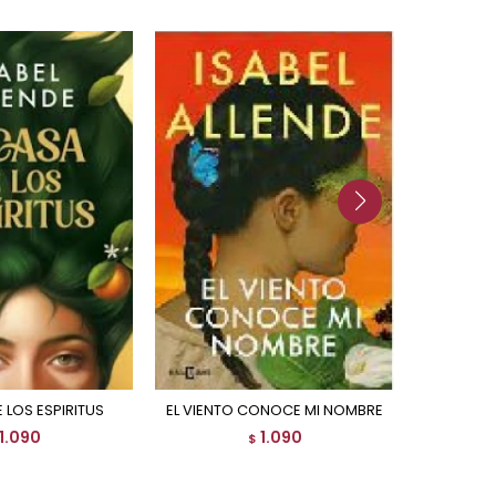
E LOS ESPIRITUS
EL VIENTO CONOCE MI NOMBRE
LE D
1.090
1.090
$