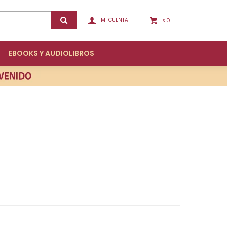
0
$
EBOOKS Y AUDIOLIBROS