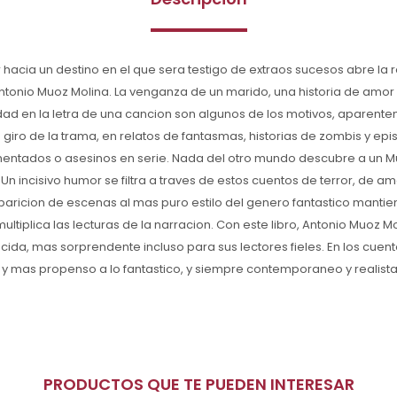
or hacia un destino en el que sera testigo de extraos sucesos abre la 
ntonio Muoz Molina. La venganza de un marido, una historia de amor
dad en la letra de una cancion son algunos de los motivos, aparente
n giro de la trama, en relatos de fantasmas, historias de zombis y epi
entados o asesinos en serie. Nada del otro mundo descubre a un Mu
o. Un incisivo humor se filtra a traves de estos cuentos de terror, de a
aricion de escenas al mas puro estilo del genero fantastico mantie
 multiplica las lecturas de la narracion. Con este libro, Antonio Muoz M
da, mas sorprendente incluso para sus lectores fieles. En los cuent
y mas propenso a lo fantastico, y siempre contemporaneo y realista
PRODUCTOS QUE TE PUEDEN INTERESAR