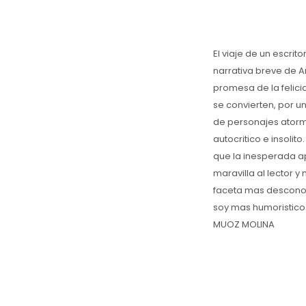
El viaje de un escrit
narrativa breve de A
promesa de la felici
se convierten, por u
de personajes atorm
autocritico e insolit
que la inesperada ap
maravilla al lector y
faceta mas desconoci
soy mas humoristico 
MUOZ MOLINA