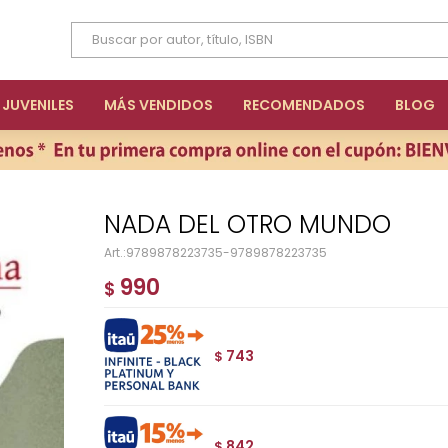
JUVENILES
MÁS VENDIDOS
RECOMENDADOS
BLOG
NADA DEL OTRO MUNDO
9789878223735-9789878223735
990
$
743
$
842
$