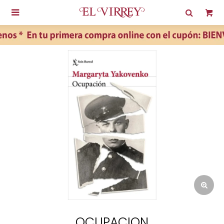

OCUPACION