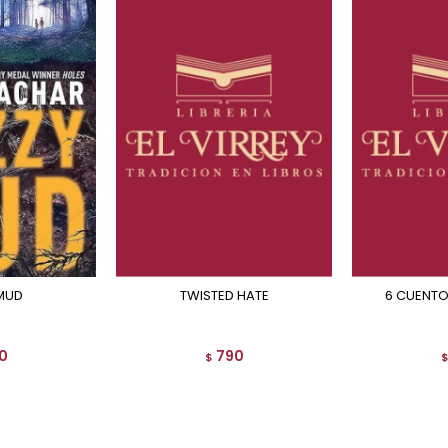
 MUD
TWISTED HATE
6 CUENT
0
790
$