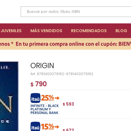
JUVENILES
MÁS VENDIDOS
RECOMENDADOS
BLOG
ORIGIN
9781400079162-9781400079162
790
$
593
$
672
$