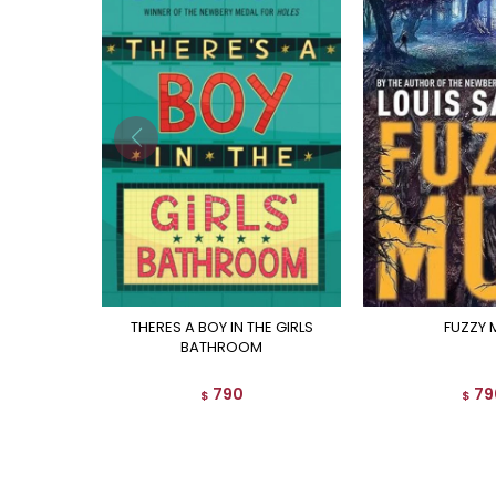
THERES A BOY IN THE GIRLS
FUZZY
BATHROOM
790
79
$
$