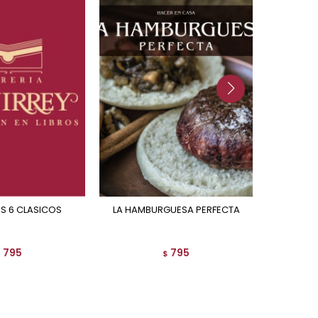
OS 6 CLASICOS
LA HAMBURGUESA PERFECTA
EL CAPITAN CALZONCILLOS Y EL
ATAQUE
795
795
$
$