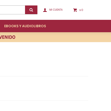
0
$
EBOOKS Y AUDIOLIBROS