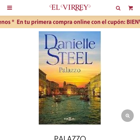

PALAZZO