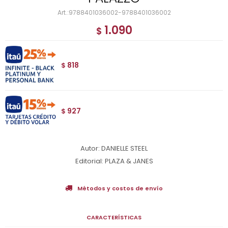
9788401036002-9788401036002
1.090
$
818
$
927
$
Autor: DANIELLE STEEL
Editorial: PLAZA & JANES
Métodos y costos de envío
CARACTERÍSTICAS