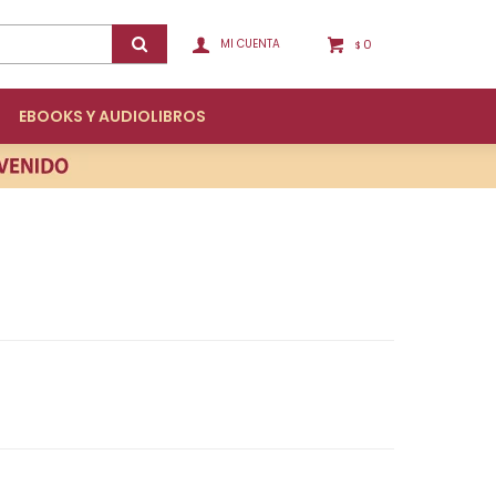
0
$
EBOOKS Y AUDIOLIBROS