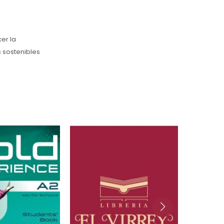
er la
s sostenibles