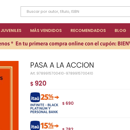
JUVENILES
MÁS VENDIDOS
RECOMENDADOS
BLOG
PASA A LA ACCION
9789915700410-9789915700410
920
$
690
$
782
$