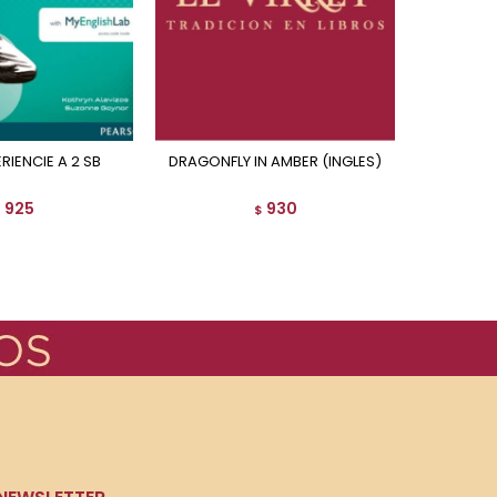
ERIENCIE A 2 SB
DRAGONFLY IN AMBER (INGLES)
THE F
925
930
$
$