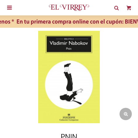

PNIN