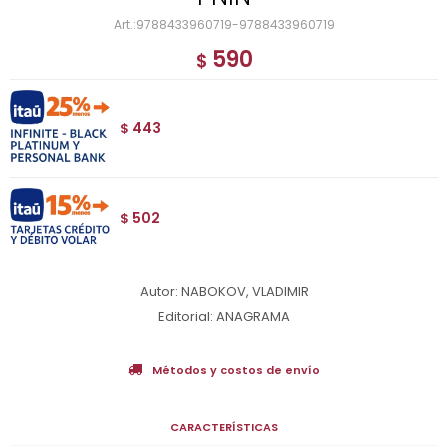
9788433960719-9788433960719
590
$
443
$
502
$
Autor: NABOKOV, VLADIMIR
Editorial: ANAGRAMA
Métodos y costos de envío
CARACTERÍSTICAS