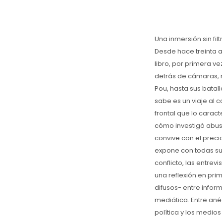
Una inmersión sin fi
Desde hace treinta añ
libro, por primera ve
detrás de cámaras, m
Pou, hasta sus batall
sabe es un viaje al 
frontal que lo caracte
cómo investigó abus
convive con el precio
expone con todas sus
conflicto, las entre
una reflexión en pri
difusos- entre inform
mediática. Entre ané
política y los medios