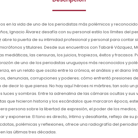
ltros en la vida de uno de los periodistas más polémicos y reconocido
os, Ignacio Álvarez desafía con su personal estilo los límites del pe
z abre la puerta de su intimidad profesional y personal para contar sin 
icrófonos y titulares. Desde sus encuentros con Tabaré Vázquez, Muj
as mediáticas, las censuras, los juicios, tropiezos, éxitos y fracasos.
corazón de uno de los periodistas uruguayos más reconocidos y polé
riza, en un relato que oscila entre la crónica, el análisis y el diario í
os, denuncias, corrupciones y poderes; cómo enfrentó presiones de
 de decir lo que piensa. No hay aquí héroes ni mártires; tan solo un 
 luces y sombras. Entre la adrenalina de las cámaras ocultas y sus 
vistas que hicieron historia y los escándalos que marcaron época, este
mera persona sobre la libertad de expresión, el poder de los medios, y
ar y exponerse. El tono es directo, íntimo y desafiante, reflejo de su
cdotas, polémicas y reflexiones, ofrece una radiografía del periodi
 en las últimas tres décadas.