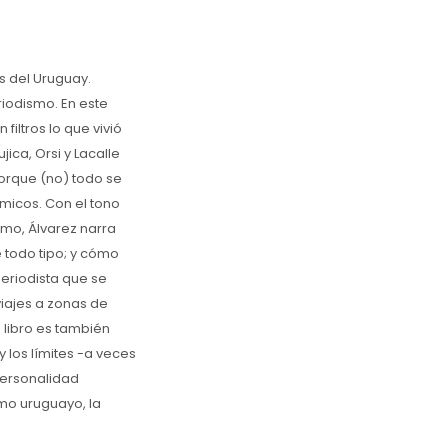
s del Uruguay.
riodismo. En este
filtros lo que vivió
ica, Orsi y Lacalle
 Porque (no) todo se
micos. Con el tono
ntimo, Álvarez narra
 todo tipo; y cómo
periodista que se
viajes a zonas de
 libro es también
 los límites -a veces
 personalidad
smo uruguayo, la