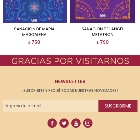
SANACION DE MARIA
SANACION DEL ANGEL
MAGDALENA
METATRON
750
790
$
$
NEWSLETTER
¡SUSCRIBITE Y RECIBÍ TODAS NUESTRAS NOVEDADES!
SUSCRIBIRME



