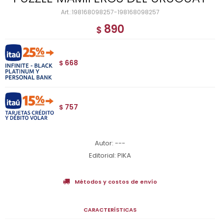
198168098257-198168098257
890
$
668
$
757
$
Autor: ---
Editorial: PIKA
Métodos y costos de envío
CARACTERÍSTICAS