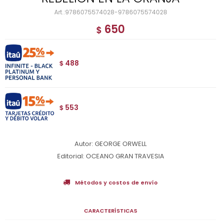
9786075574028-9786075574028
650
$
488
$
553
$
Autor: GEORGE ORWELL
Editorial: OCEANO GRAN TRAVESIA
Métodos y costos de envío
CARACTERÍSTICAS