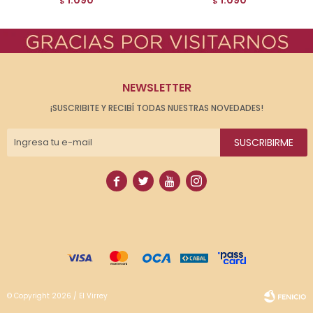
1.090
1.090
$
$
NEWSLETTER
¡SUSCRIBITE Y RECIBÍ TODAS NUESTRAS NOVEDADES!
SUSCRIBIRME




© Copyright 2026 / El Virrey