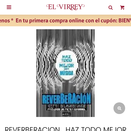

REVERBERACION . HAZ TODO MEJOR