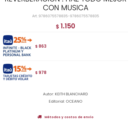
CON MUSICA
9786075578835-9786075578835
1.150
$
863
$
978
$
Autor: KEITH BLANCHARD
Editorial: OCEANO
Métodos y costos de envío