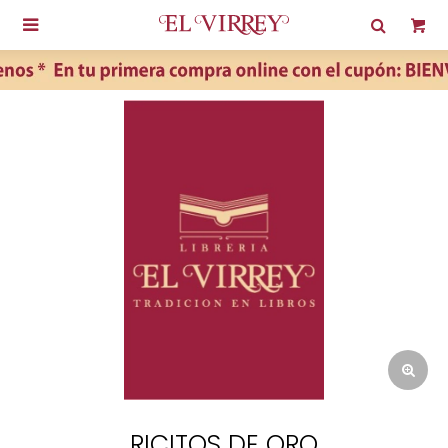

RICITOS DE ORO