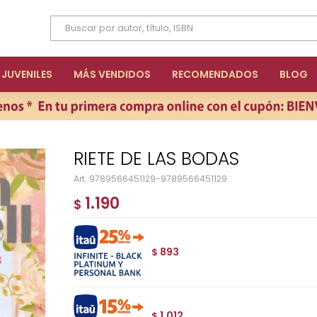
JUVENILES
MÁS VENDIDOS
RECOMENDADOS
BLOG
RIETE DE LAS BODAS
9789566451129-9789566451129
1.190
$
893
$
1.012
$