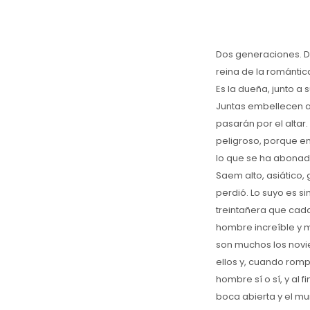
Dos generaciones. D
reina de la romántica
Es la dueña, junto a
Juntas embellecen a 
pasarán por el altar
peligroso, porque en
lo que se ha abonad
Saem alto, asiático,
perdió. Lo suyo es si
treintañera que cada
hombre increíble y m
son muchos los novie
ellos y, cuando romp
hombre sí o sí, y al 
boca abierta y el mu