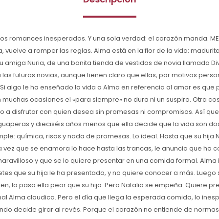
os romances inesperados. Y una sola verdad: el corazón manda. M
, vuelve a romper las reglas. Alma está en la flor de la vida: madurita,
 su amiga Nuria, de una bonita tienda de vestidos de novia llamada Di
las futuras novias, aunque tienen claro que ellas, por motivos pers
. Si algo le ha enseñado la vida a Alma en referencia al amor es que
 muchas ocasiones el «para siempre» no dura ni un suspiro. Otra cos
o a disfrutar con quien desea sin promesas ni compromisos. Así q
 guaperas y dieciséis años menos que ella decide que la vida son dos
mple: química, risas y nada de promesas. Lo ideal. Hasta que su hija N
 vez que se enamora lo hace hasta las trancas, le anuncia que ha 
aravilloso y que se lo quiere presentar en una comida formal. Alma in
tes que su hija le ha presentado, y no quiere conocer a más. Luego
en, lo pasa ella peor que su hija. Pero Natalia se empeña. Quiere pr
final Alma claudica. Pero el día que llega la esperada comida, lo ines
ndo decide girar al revés. Porque el corazón no entiende de normas 