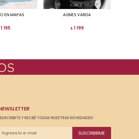
DO EN MAPAS
AGNES VARDA
EL CEMENTERIO DE LOS
CUEN
1.195
1.199
$
NEWSLETTER
¡SUSCRIBITE Y RECIBÍ TODAS NUESTRAS NOVEDADES!
SUSCRIBIRME