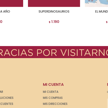
 A AÑO
SUPERDINOSAURIOS
EL MUN
90
1.190
$
$
MI CUENTA
AR
MI CUENTA
OLUCIONES
MIS COMPRAS
ECUENTES
MIS DIRECCIONES