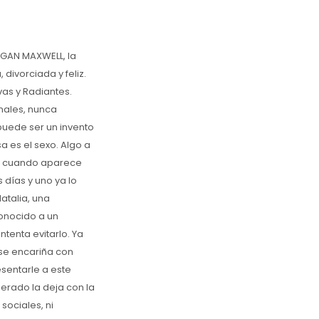
EGAN MAXWELL, la
 divorciada y feliz.
vas y Radiantes.
onales, nunca
 puede ser un invento
a es el sexo. Algo a
ue cuando aparece
 días y uno ya lo
atalia, una
conocido a un
tenta evitarlo. Ya
 se encariña con
esentarle a este
perado la deja con la
sociales, ni