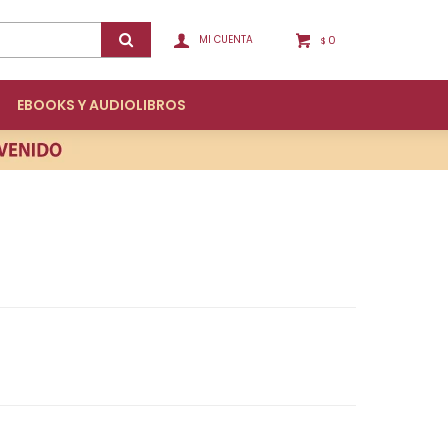
0
$
EBOOKS Y AUDIOLIBROS