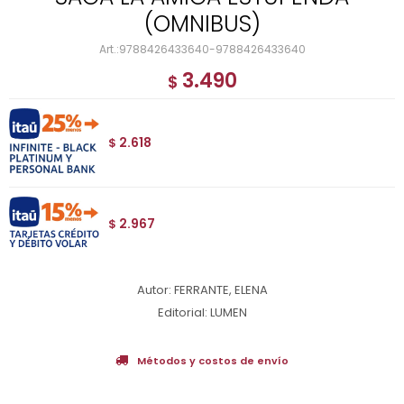
(OMNIBUS)
9788426433640-9788426433640
3.490
$
2.618
$
2.967
$
Autor: FERRANTE, ELENA
Editorial: LUMEN
Métodos y costos de envío