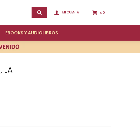
0
$
EBOOKS Y AUDIOLIBROS
, LA