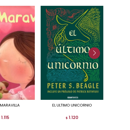
 MARAVILLA
EL ULTIMO UNICORNIO
LOS CUE
1.115
1.120
$
$