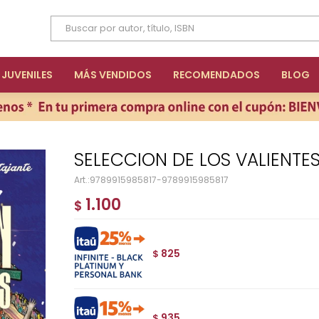
JUVENILES
MÁS VENDIDOS
RECOMENDADOS
BLOG
SELECCION DE LOS VALIENTES
9789915985817-9789915985817
1.100
$
825
$
935
$